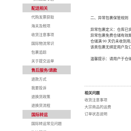
配送相关
代购发票获取
二、异常包裹保管规则
海关及税项
异常包裹定义：仓库已
收货注意事项
异常包裹免费仓储有效期
仓储满 90 天仍未收
国际物流常识
该类包裹无绑定用户及
包裹追踪
温馨提示：请用户于仓
关于提交运单
售后服务/退款
退款方式
我要投诉
相关问题
退换货政策
收货注意事项
退换货流程
大宗商品的运费
订单状态说明
国际转运
国际转运常见问题