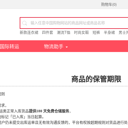
购物车(
0
)
新款连衣裙
四件套
潮流T恤
时尚女鞋
短裤
半身裙
男士
国际转运
物流助手
商品的保管期限
规则
需求，
、转运类正常入库货品
提供
180 天免费仓储服务
，
统标记「已入库」当日起算。
日，用户仍未提交出库运单且无有效沟通反馈的，平台有权按超期规则对货品进行