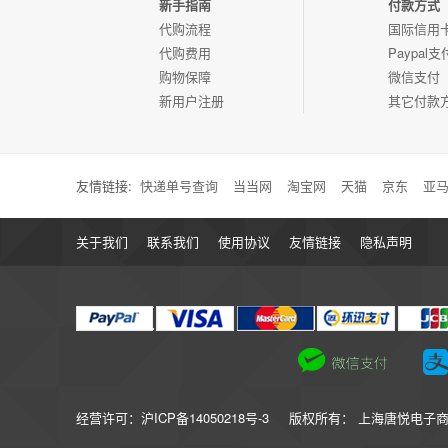
新手指南
付款方式
代购流程
国际信用
代购费用
Paypal支
购物保障
微信支付
新用户注册
其它付款
友情链接:
快递单号查询
当当网
淘宝网
天猫
京东
亚
关于我们
联系我们
使用协议
友情链接
隐私声明
经营许可：沪ICP备14050218号-3
版权所有： 上海唐悦电子