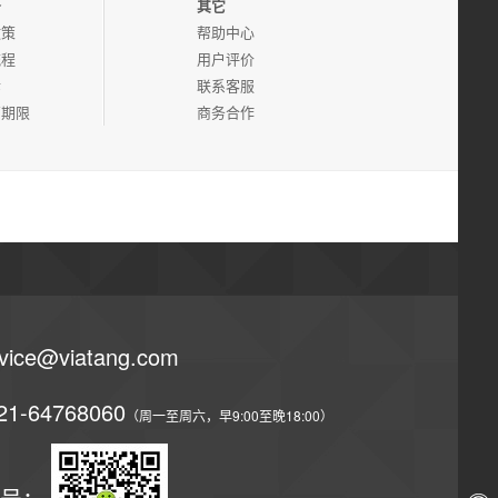
务
其它
政策
帮助中心
流程
用户评价
诉
联系客服
管期限
商务合作
vice@viatang.com
21-64768060
（周一至周六，早9:00至晚18:00）