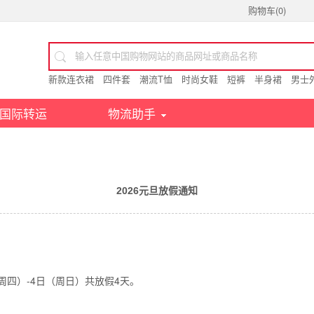
购物车(
0
)
新款连衣裙
四件套
潮流T恤
时尚女鞋
短裤
半身裙
男士
国际转运
物流助手
2026元旦放假通知
周四）-4日（周日）共放假4天。