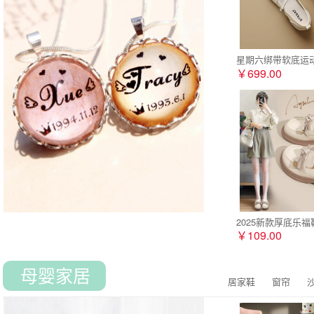
星期六绑带软底运动
￥699.00
2025新款厚底乐
￥109.00
母婴家居
居家鞋
窗帘