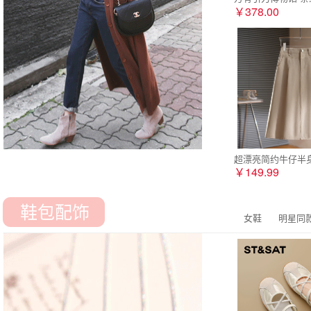
￥378.00
超漂亮简约牛仔半身
￥149.99
鞋包配饰
女鞋
明星同